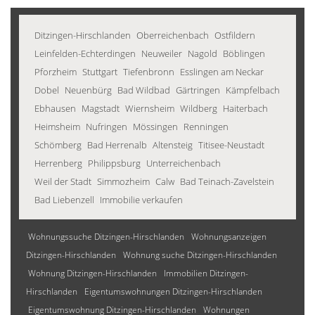
Ditzingen-Hirschlanden
Oberreichenbach
Ostfildern
Leinfelden-Echterdingen
Neuweiler
Nagold
Böblingen
Pforzheim
Stuttgart
Tiefenbronn
Esslingen am Neckar
Dobel
Neuenbürg
Bad Wildbad
Gärtringen
Kämpfelbach
Ebhausen
Magstadt
Wiernsheim
Wildberg
Haiterbach
Heimsheim
Nufringen
Mössingen
Renningen
Schömberg
Bad Herrenalb
Altensteig
Titisee-Neustadt
Herrenberg
Philippsburg
Unterreichenbach
Weil der Stadt
Simmozheim
Calw
Bad Teinach-Zavelstein
Bad Liebenzell
Immobilie verkaufen
Wohnungssuche Ditzingen-Hirschlanden
Wohnungsanzeigen
Ditzingen-Hirschlanden
Wohnung suche Ditzingen-Hirschlanden
Wohnung Ditzingen-Hirschlanden
Immobilien Ditzingen-
Hirschlanden
Eigentumswohnungen Ditzingen-Hirschlanden
Eigentumswohnung Ditzingen-Hirschlanden
Wohnungen