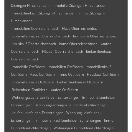
Ditzingen-Hirschlanden
Immobilie Ditzingen-Hirschlanden
Immobilienkauf Ditzingen-Hirschlanden
Immo Ditzingen-
Hirschlanden
Immobilien Oberreichenbach
Haus Oberreichenbach
Einfamilienhäuser Oberreichenbach
Immobilie Oberreichenbach
Hauskauf Oberreichenbach
Immo Oberreichenbach
kaufen
Oberreichenbach
Häuser Oberreichenbach
Einfamilienhaus
Oberreichenbach
Immobilie Ostfildern
Immobilien Ostfildern
Immobilienkauf
Ostfildern
Haus Ostfildern
Immo Ostfildern
Hauskauf Ostfildern
Einfamilienhaus Ostfildern
Einfamilienhäuser Ostfildern
Reihenhaus Ostfildern
kaufen Ostfildern
Wohnungssuche Leinfelden-Echterdingen
Immobilie Leinfelden-
Echterdingen
Wohnungsanzeigen Leinfelden-Echterdingen
kaufen Leinfelden-Echterdingen
Wohnung Leinfelden-
Echterdingen
Immobilienkauf Leinfelden-Echterdingen
Immo
Leinfelden-Echterdingen
Wohnungen Leinfelden-Echterdingen