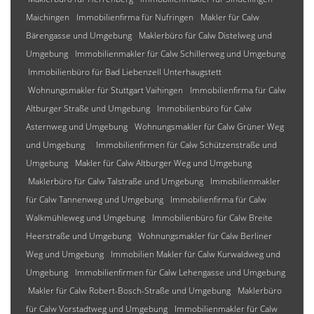
Maichingen
Immobilienfirma für Nufringen
Makler für Calw
Bärengasse und Umgebung
Maklerbüro für Calw Distelweg und
Umgebung
Immobilienmakler für Calw Schillerweg und Umgebung
Immobilienbüro für Bad Liebenzell Unterhaugstett
Wohnungsmakler für Stuttgart Vaihingen
Immobilienfirma für Calw
Altburger Straße und Umgebung
Immobilienbüro für Calw
Asternweg und Umgebung
Wohnungsmakler für Calw Grüner Weg
und Umgebung
Immobilienfirmen für Calw Schützenstraße und
Umgebung
Makler für Calw Altburger Weg und Umgebung
Maklerbüro für Calw Talstraße und Umgebung
Immobilienmakler
für Calw Tannenweg und Umgebung
Immobilienfirma für Calw
Walkmühleweg und Umgebung
Immobilienbüro für Calw Breite
Heerstraße und Umgebung
Wohnungsmakler für Calw Berliner
Weg und Umgebung
Immobilien Makler für Calw Kurwaldweg und
Umgebung
Immobilienfirmen für Calw Lehengasse und Umgebung
Makler für Calw Robert-Bosch-Straße und Umgebung
Maklerbüro
für Calw Vorstadtweg und Umgebung
Immobilienmakler für Calw