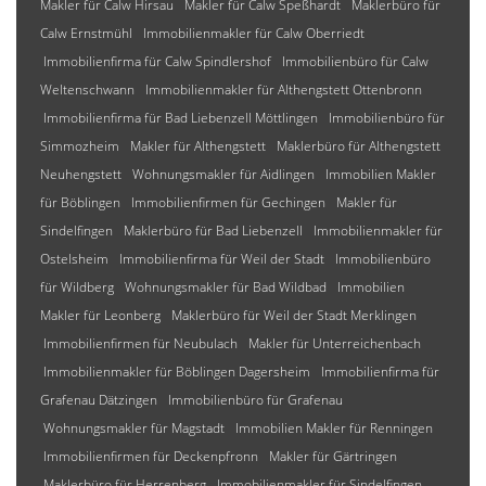
Makler für Calw Hirsau
Makler für Calw Speßhardt
Maklerbüro für
Calw Ernstmühl
Immobilienmakler für Calw Oberriedt
Immobilienfirma für Calw Spindlershof
Immobilienbüro für Calw
Weltenschwann
Immobilienmakler für Althengstett Ottenbronn
Immobilienfirma für Bad Liebenzell Möttlingen
Immobilienbüro für
Simmozheim
Makler für Althengstett
Maklerbüro für Althengstett
Neuhengstett
Wohnungsmakler für Aidlingen
Immobilien Makler
für Böblingen
Immobilienfirmen für Gechingen
Makler für
Sindelfingen
Maklerbüro für Bad Liebenzell
Immobilienmakler für
Ostelsheim
Immobilienfirma für Weil der Stadt
Immobilienbüro
für Wildberg
Wohnungsmakler für Bad Wildbad
Immobilien
Makler für Leonberg
Maklerbüro für Weil der Stadt Merklingen
Immobilienfirmen für Neubulach
Makler für Unterreichenbach
Immobilienmakler für Böblingen Dagersheim
Immobilienfirma für
Grafenau Dätzingen
Immobilienbüro für Grafenau
Wohnungsmakler für Magstadt
Immobilien Makler für Renningen
Immobilienfirmen für Deckenpfronn
Makler für Gärtringen
Maklerbüro für Herrenberg
Immobilienmakler für Sindelfingen