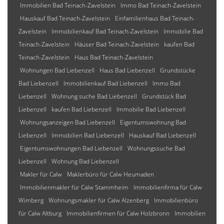
Immobilien Bad Teinach-Zavelstein
Immo Bad Teinach-Zavelstein
Hauskauf Bad Teinach-Zavelstein
Einfamilienhaus Bad Teinach-
Zavelstein
Immobilienkauf Bad Teinach-Zavelstein
Immobilie Bad
Teinach-Zavelstein
Häuser Bad Teinach-Zavelstein
kaufen Bad
Teinach-Zavelstein
Haus Bad Teinach-Zavelstein
Wohnungen Bad Liebenzell
Haus Bad Liebenzell
Grundstücke
Bad Liebenzell
Immobilienkauf Bad Liebenzell
Immo Bad
Liebenzell
Wohnung suche Bad Liebenzell
Grundstück Bad
Liebenzell
kaufen Bad Liebenzell
Immobilie Bad Liebenzell
Wohnungsanzeigen Bad Liebenzell
Eigentumswohnung Bad
Liebenzell
Immobilien Bad Liebenzell
Hauskauf Bad Liebenzell
Eigentumswohnungen Bad Liebenzell
Wohnungssuche Bad
Liebenzell
Wohnung Bad Liebenzell
Makler für Calw
Maklerbüro für Calw Heumaden
Immobilienmakler für Calw Stammheim
Immobilienfirma für Calw
Wimberg
Wohnungsmakler für Calw Alzenberg
Immobilienbüro
für Calw Altburg
Immobilienfirmen für Calw Holzbronn
Immobilien