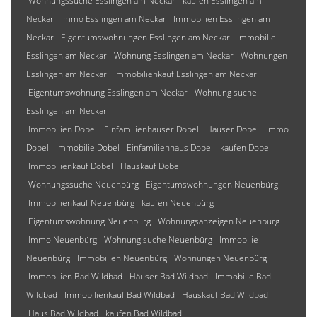
Wohnungssuche Esslingen am Neckar
kaufen Esslingen am
Neckar
Immo Esslingen am Neckar
Immobilien Esslingen am
Neckar
Eigentumswohnungen Esslingen am Neckar
Immobilie
Esslingen am Neckar
Wohnung Esslingen am Neckar
Wohnungen
Esslingen am Neckar
Immobilienkauf Esslingen am Neckar
Eigentumswohnung Esslingen am Neckar
Wohnung suche
Esslingen am Neckar
Immobilien Dobel
Einfamilienhäuser Dobel
Häuser Dobel
Immo
Dobel
Immobilie Dobel
Einfamilienhaus Dobel
kaufen Dobel
Immobilienkauf Dobel
Hauskauf Dobel
Wohnungssuche Neuenbürg
Eigentumswohnungen Neuenbürg
Immobilienkauf Neuenbürg
kaufen Neuenbürg
Eigentumswohnung Neuenbürg
Wohnungsanzeigen Neuenbürg
Immo Neuenbürg
Wohnung suche Neuenbürg
Immobilie
Neuenbürg
Immobilien Neuenbürg
Wohnungen Neuenbürg
Immobilien Bad Wildbad
Häuser Bad Wildbad
Immobilie Bad
Wildbad
Immobilienkauf Bad Wildbad
Hauskauf Bad Wildbad
Haus Bad Wildbad
kaufen Bad Wildbad