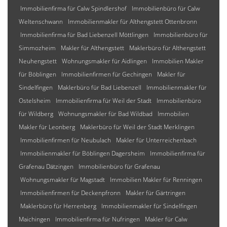
Immobilienfirma für Calw Spindlershof
Immobilienbüro für Calw
Weltenschwann
Immobilienmakler für Althengstett Ottenbronn
Immobilienfirma für Bad Liebenzell Möttlingen
Immobilienbüro für
Simmozheim
Makler für Althengstett
Maklerbüro für Althengstett
Neuhengstett
Wohnungsmakler für Aidlingen
Immobilien Makler
für Böblingen
Immobilienfirmen für Gechingen
Makler für
Sindelfingen
Maklerbüro für Bad Liebenzell
Immobilienmakler für
Ostelsheim
Immobilienfirma für Weil der Stadt
Immobilienbüro
für Wildberg
Wohnungsmakler für Bad Wildbad
Immobilien
Makler für Leonberg
Maklerbüro für Weil der Stadt Merklingen
Immobilienfirmen für Neubulach
Makler für Unterreichenbach
Immobilienmakler für Böblingen Dagersheim
Immobilienfirma für
Grafenau Dätzingen
Immobilienbüro für Grafenau
Wohnungsmakler für Magstadt
Immobilien Makler für Renningen
Immobilienfirmen für Deckenpfronn
Makler für Gärtringen
Maklerbüro für Herrenberg
Immobilienmakler für Sindelfingen
Maichingen
Immobilienfirma für Nufringen
Makler für Calw