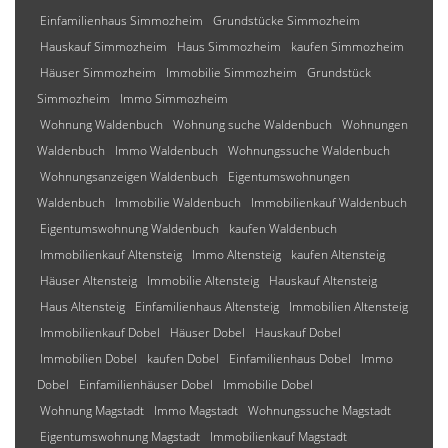
Einfamilienhaus Simmozheim
Grundstücke Simmozheim
Hauskauf Simmozheim
Haus Simmozheim
kaufen Simmozheim
Häuser Simmozheim
Immobilie Simmozheim
Grundstück
Simmozheim
Immo Simmozheim
Wohnung Waldenbuch
Wohnung suche Waldenbuch
Wohnungen
Waldenbuch
Immo Waldenbuch
Wohnungssuche Waldenbuch
Wohnungsanzeigen Waldenbuch
Eigentumswohnungen
Waldenbuch
Immobilie Waldenbuch
Immobilienkauf Waldenbuch
Eigentumswohnung Waldenbuch
kaufen Waldenbuch
Immobilienkauf Altensteig
Immo Altensteig
kaufen Altensteig
Häuser Altensteig
Immobilie Altensteig
Hauskauf Altensteig
Haus Altensteig
Einfamilienhaus Altensteig
Immobilien Altensteig
Immobilienkauf Dobel
Häuser Dobel
Hauskauf Dobel
Immobilien Dobel
kaufen Dobel
Einfamilienhaus Dobel
Immo
Dobel
Einfamilienhäuser Dobel
Immobilie Dobel
Wohnung Magstadt
Immo Magstadt
Wohnungssuche Magstadt
Eigentumswohnung Magstadt
Immobilienkauf Magstadt