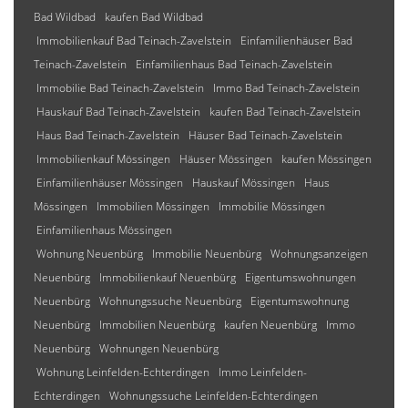
Bad Wildbad
kaufen Bad Wildbad
Immobilienkauf Bad Teinach-Zavelstein
Einfamilienhäuser Bad
Teinach-Zavelstein
Einfamilienhaus Bad Teinach-Zavelstein
Immobilie Bad Teinach-Zavelstein
Immo Bad Teinach-Zavelstein
Hauskauf Bad Teinach-Zavelstein
kaufen Bad Teinach-Zavelstein
Haus Bad Teinach-Zavelstein
Häuser Bad Teinach-Zavelstein
Immobilienkauf Mössingen
Häuser Mössingen
kaufen Mössingen
Einfamilienhäuser Mössingen
Hauskauf Mössingen
Haus
Mössingen
Immobilien Mössingen
Immobilie Mössingen
Einfamilienhaus Mössingen
Wohnung Neuenbürg
Immobilie Neuenbürg
Wohnungsanzeigen
Neuenbürg
Immobilienkauf Neuenbürg
Eigentumswohnungen
Neuenbürg
Wohnungssuche Neuenbürg
Eigentumswohnung
Neuenbürg
Immobilien Neuenbürg
kaufen Neuenbürg
Immo
Neuenbürg
Wohnungen Neuenbürg
Wohnung Leinfelden-Echterdingen
Immo Leinfelden-
Echterdingen
Wohnungssuche Leinfelden-Echterdingen