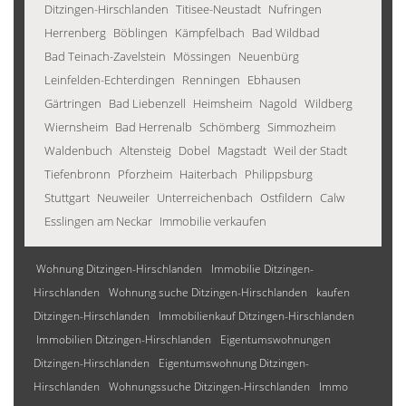
Ditzingen-Hirschlanden
Titisee-Neustadt
Nufringen
Herrenberg
Böblingen
Kämpfelbach
Bad Wildbad
Bad Teinach-Zavelstein
Mössingen
Neuenbürg
Leinfelden-Echterdingen
Renningen
Ebhausen
Gärtringen
Bad Liebenzell
Heimsheim
Nagold
Wildberg
Wiernsheim
Bad Herrenalb
Schömberg
Simmozheim
Waldenbuch
Altensteig
Dobel
Magstadt
Weil der Stadt
Tiefenbronn
Pforzheim
Haiterbach
Philippsburg
Stuttgart
Neuweiler
Unterreichenbach
Ostfildern
Calw
Esslingen am Neckar
Immobilie verkaufen
Wohnung Ditzingen-Hirschlanden
Immobilie Ditzingen-
Hirschlanden
Wohnung suche Ditzingen-Hirschlanden
kaufen
Ditzingen-Hirschlanden
Immobilienkauf Ditzingen-Hirschlanden
Immobilien Ditzingen-Hirschlanden
Eigentumswohnungen
Ditzingen-Hirschlanden
Eigentumswohnung Ditzingen-
Hirschlanden
Wohnungssuche Ditzingen-Hirschlanden
Immo