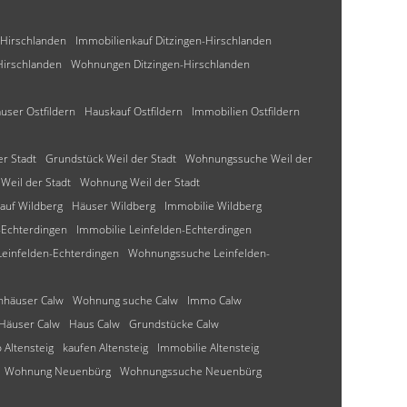
Hirschlanden
Immobilienkauf Ditzingen-Hirschlanden
Hirschlanden
Wohnungen Ditzingen-Hirschlanden
user Ostfildern
Hauskauf Ostfildern
Immobilien Ostfildern
er Stadt
Grundstück Weil der Stadt
Wohnungssuche Weil der
Weil der Stadt
Wohnung Weil der Stadt
auf Wildberg
Häuser Wildberg
Immobilie Wildberg
-Echterdingen
Immobilie Leinfelden-Echterdingen
einfelden-Echterdingen
Wohnungssuche Leinfelden-
enhäuser Calw
Wohnung suche Calw
Immo Calw
Häuser Calw
Haus Calw
Grundstücke Calw
Altensteig
kaufen Altensteig
Immobilie Altensteig
Wohnung Neuenbürg
Wohnungssuche Neuenbürg