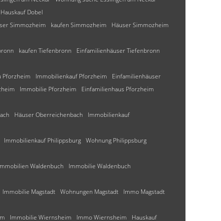
Hauskauf Dobel
user Simmozheim
kaufen Simmozheim
Häuser Simmozheim
bronn
kaufen Tiefenbronn
Einfamilienhäuser Tiefenbronn
 Pforzheim
Immobilienkauf Pforzheim
Einfamilienhäuser
zheim
Immobilie Pforzheim
Einfamilienhaus Pforzheim
bach
Häuser Oberreichenbach
Immobilienkauf
Immobilienkauf Philippsburg
Wohnung Philippsburg
Immobilien Waldenbuch
Immobilie Waldenbuch
Immobilie Magstadt
Wohnungen Magstadt
Immo Magstadt
im
Immobilie Wiernsheim
Immo Wiernsheim
Hauskauf