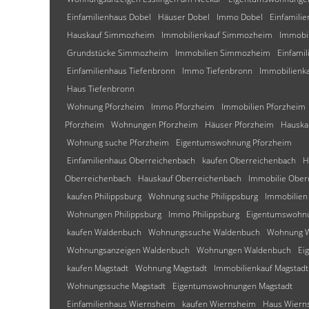
Einfamilienhaus Dobel
Häuser Dobel
Immo Dobel
Einfamili
Hauskauf Simmozheim
Immobilienkauf Simmozheim
Immobi
Grundstücke Simmozheim
Immobilien Simmozheim
Einfami
Einfamilienhaus Tiefenbronn
Immo Tiefenbronn
Immobilienka
Haus Tiefenbronn
Wohnung Pforzheim
Immo Pforzheim
Immobilien Pforzheim
Pforzheim
Wohnungen Pforzheim
Häuser Pforzheim
Hauska
Wohnung suche Pforzheim
Eigentumswohnung Pforzheim
Einfamilienhaus Oberreichenbach
kaufen Oberreichenbach
H
Oberreichenbach
Hauskauf Oberreichenbach
Immobilie Ober
kaufen Philippsburg
Wohnung suche Philippsburg
Immobilien 
Wohnungen Philippsburg
Immo Philippsburg
Eigentumswohnu
kaufen Waldenbuch
Wohnungssuche Waldenbuch
Wohnung 
Wohnungsanzeigen Waldenbuch
Wohnungen Waldenbuch
Ei
kaufen Magstadt
Wohnung Magstadt
Immobilienkauf Magstadt
Wohnungssuche Magstadt
Eigentumswohnungen Magstadt
Einfamilienhaus Wiernsheim
kaufen Wiernsheim
Haus Wiern