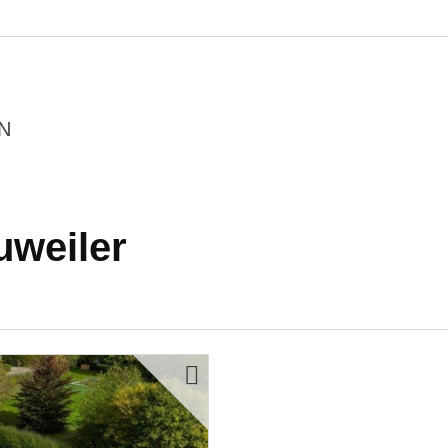
N
uweiler