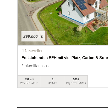
399.000,- €
Neuweiler
Freistehendes EFH mit viel Platz, Garten & So
Einfamilienhaus
152 m²
6
5628
WOHNFLÄCHE
ZIMMER
OBJEKTNUMMER