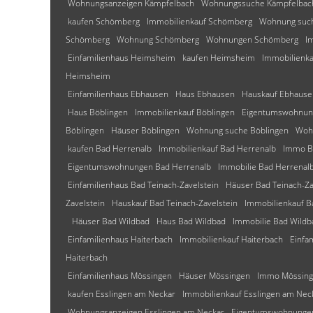
Wohnungsanzeigen Kämpfelbach
Wohnungssuche Kämpfelbac
kaufen Schömberg
Immobilienkauf Schömberg
Wohnung suc
Schömberg
Wohnung Schömberg
Wohnungen Schömberg
I
Einfamilienhaus Heimsheim
kaufen Heimsheim
Immobilienk
Heimsheim
Einfamilienhaus Ebhausen
Haus Ebhausen
Hauskauf Ebhause
Haus Böblingen
Immobilienkauf Böblingen
Eigentumswohnun
Böblingen
Häuser Böblingen
Wohnung suche Böblingen
Woh
kaufen Bad Herrenalb
Immobilienkauf Bad Herrenalb
Immo B
Eigentumswohnungen Bad Herrenalb
Immobilie Bad Herrenal
Einfamilienhaus Bad Teinach-Zavelstein
Häuser Bad Teinach-Za
Zavelstein
Hauskauf Bad Teinach-Zavelstein
Immobilienkauf B
Häuser Bad Wildbad
Haus Bad Wildbad
Immobilie Bad Wildb
Einfamilienhaus Haiterbach
Immobilienkauf Haiterbach
Einfa
Haiterbach
Einfamilienhaus Mössingen
Häuser Mössingen
Immo Mössin
kaufen Esslingen am Neckar
Immobilienkauf Esslingen am Nec
Wohnungsanzeigen Esslingen am Neckar
Eigentumswohnungen