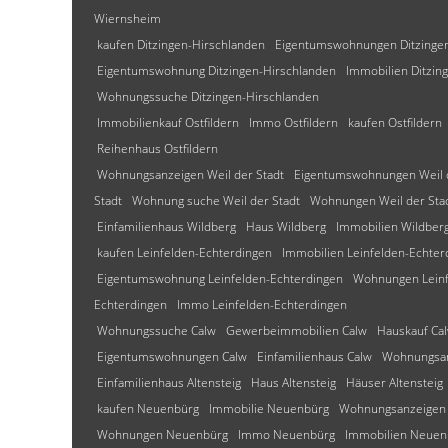
Wiernsheim
kaufen Ditzingen-Hirschlanden
Eigentumswohnungen Ditzingen
Eigentumswohnung Ditzingen-Hirschlanden
Immobilien Ditzin
Wohnungssuche Ditzingen-Hirschlanden
Immobilienkauf Ostfildern
Immo Ostfildern
kaufen Ostfildern
Reihenhaus Ostfildern
Wohnungsanzeigen Weil der Stadt
Eigentumswohnungen Weil d
Stadt
Wohnung suche Weil der Stadt
Wohnungen Weil der Sta
Einfamilienhaus Wildberg
Haus Wildberg
Immobilien Wildber
kaufen Leinfelden-Echterdingen
Immobilien Leinfelden-Echter
Eigentumswohnung Leinfelden-Echterdingen
Wohnungen Leinf
Echterdingen
Immo Leinfelden-Echterdingen
Wohnungssuche Calw
Gewerbeimmobilien Calw
Hauskauf Ca
Eigentumswohnungen Calw
Einfamilienhaus Calw
Wohnungsan
Einfamilienhaus Altensteig
Haus Altensteig
Häuser Altensteig
kaufen Neuenbürg
Immobilie Neuenbürg
Wohnungsanzeigen
Wohnungen Neuenbürg
Immo Neuenbürg
Immobilien Neuen