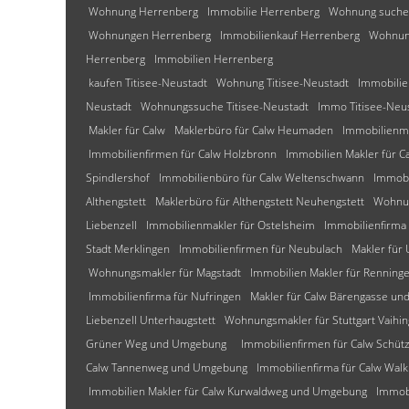
Wohnung Herrenberg
Immobilie Herrenberg
Wohnung suche
Wohnungen Herrenberg
Immobilienkauf Herrenberg
Wohnun
Herrenberg
Immobilien Herrenberg
kaufen Titisee-Neustadt
Wohnung Titisee-Neustadt
Immobilie
Neustadt
Wohnungssuche Titisee-Neustadt
Immo Titisee-Neu
Makler für Calw
Maklerbüro für Calw Heumaden
Immobilienm
Immobilienfirmen für Calw Holzbronn
Immobilien Makler für C
Spindlershof
Immobilienbüro für Calw Weltenschwann
Immobi
Althengstett
Maklerbüro für Althengstett Neuhengstett
Wohnun
Liebenzell
Immobilienmakler für Ostelsheim
Immobilienfirma 
Stadt Merklingen
Immobilienfirmen für Neubulach
Makler für
Wohnungsmakler für Magstadt
Immobilien Makler für Renning
Immobilienfirma für Nufringen
Makler für Calw Bärengasse u
Liebenzell Unterhaugstett
Wohnungsmakler für Stuttgart Vaihi
Grüner Weg und Umgebung
Immobilienfirmen für Calw Schü
Calw Tannenweg und Umgebung
Immobilienfirma für Calw W
Immobilien Makler für Calw Kurwaldweg und Umgebung
Immob