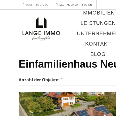
07051- 80 979 00
Mo. - Fr. 09.00 - 18.00 Uhr
IMMOBILIEN
LEISTUNGEN
UNTERNEHME
KONTAKT
BLOG
Einfamilienhaus Ne
Anzahl der
Objekte:
1