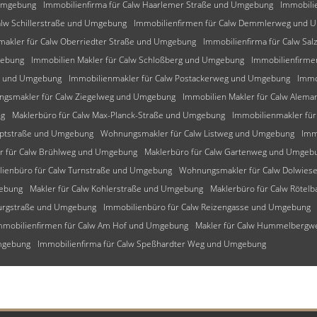
 Umgebung
Immobilienfirma für Calw Haarlemer Straße und Umgebung
Immobili
alw Schillerstraße und Umgebung
Immobilienfirmen für Calw Demmlerweg und 
makler für Calw Oberriedter Straße und Umgebung
Immobilienfirma für Calw Sa
gebung
Immobilien Makler für Calw Schloßberg und Umgebung
Immobilienfirme
ng und Umgebung
Immobilienmakler für Calw Postackerweg und Umgebung
Immo
gsmakler für Calw Ziegelweg und Umgebung
Immobilien Makler für Calw Ale
ng
Maklerbüro für Calw Max-Planck-Straße und Umgebung
Immobilienmakler fü
uptstraße und Umgebung
Wohnungsmakler für Calw Listweg und Umgebung
Imm
r für Calw Brühlweg und Umgebung
Maklerbüro für Calw Gartenweg und Umgeb
lienbüro für Calw Turnstraße und Umgebung
Wohnungsmakler für Calw Dolwie
gebung
Makler für Calw Kohlerstraße und Umgebung
Maklerbüro für Calw Rötel
burgstraße und Umgebung
Immobilienbüro für Calw Reizengasse und Umgebung
mmobilienfirmen für Calw Am Hof und Umgebung
Makler für Calw Hummelberg
Umgebung
Immobilienfirma für Calw Speßhardter Weg und Umgebung