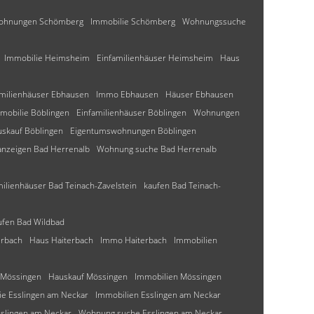
ohnungen Schömberg
Immobilie Schömberg
Wohnungssuche
Immobilie Heimsheim
Einfamilienhäuser Heimsheim
Haus
amilienhäuser Ebhausen
Immo Ebhausen
Häuser Ebhausen
mobilie Böblingen
Einfamilienhäuser Böblingen
Wohnungen
skauf Böblingen
Eigentumswohnungen Böblingen
nzeigen Bad Herrenalb
Wohnung suche Bad Herrenalb
milienhäuser Bad Teinach-Zavelstein
kaufen Bad Teinach-
ufen Bad Wildbad
erbach
Haus Haiterbach
Immo Haiterbach
Immobilien
 Mössingen
Hauskauf Mössingen
Immobilien Mössingen
ie Esslingen am Neckar
Immobilien Esslingen am Neckar
slingen am Neckar
Wohnung suche Esslingen am Neckar