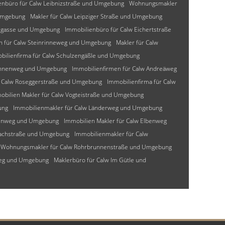
enbüro für Calw Leibnizstraße und Umgebung
Wohnungsmakler
Umgebung
Makler für Calw Leipziger Straße und Umgebung
lzgasse und Umgebung
Immobilienbüro für Calw Eichertstraße
n für Calw Steinrinneweg und Umgebung
Makler für Calw
bilienfirma für Calw Schulzengäßle und Umgebung
mannenweg und Umgebung
Immobilienfirmen für Calw Andreäweg
r Calw Roseggerstraße und Umgebung
Immobilienfirma für Calw
obilien Makler für Calw Vogteistraße und Umgebung
ung
Immobilienmakler für Calw Länderweg und Umgebung
senweg und Umgebung
Immobilien Makler für Calw Elbenweg
bachstraße und Umgebung
Immobilienmakler für Calw
Wohnungsmakler für Calw Rohrbrunnenstraße und Umgebung
weg und Umgebung
Maklerbüro für Calw Im Gütle und