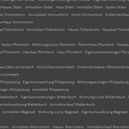
enhäuser Dobel
Immobilien Dobel
Haus Dobel
Immobilie Dobel
kaufen Dobel
lie Simmozheim
Grundstück Simmozheim
Immo Simmozheim
Einfamilienhä
lienhaus Simmozheim
uf Tiefenbronn
Immobilien Tiefenbronn
Häuser Tiefenbronn
Hauskauf Tiefen
kaufen Pforzheim
Wohnungssuche Pforzheim
Reihenhaus Pforzheim
Neubau
uf Pforzheim
Hausbau Pforzheim
Haus Pforzheim
Eigentumswohnungen Pfor
aus Oberreichenbach
Immo Oberreichenbach
Einfamilienhäuser Oberreichen
reichenbach
Philippsburg
Eigentumswohnung Philippsburg
Wohnungsanzeigen Philippsburg
ngen Philippsburg
Immobilie Philippsburg
Waldenbuch
Eigentumswohnungen Waldenbuch
Wohnung suche Waldenbuch
gentumswohnung Waldenbuch
Immobilienkauf Waldenbuch
Immobilien Magstadt
Wohnung suche Magstadt
Eigentumswohnung Magstadt
sheim
Immobilien Wiernsheim
Häuser Wiernsheim
Immobilienkauf Wiernshe