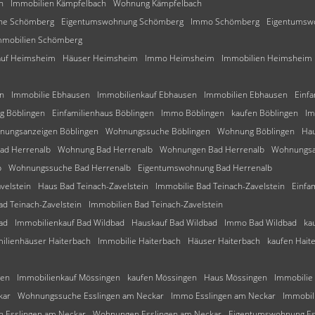
h
Immobilien Kämpfelbach
Wohnung Kämpfelbach
he Schömberg
Eigentumswohnung Schömberg
Immo Schömberg
Eigentumsw
mmobilien Schömberg
auf Heimsheim
Häuser Heimsheim
Immo Heimsheim
Immobilien Heimsheim
n
Immobilie Ebhausen
Immobilienkauf Ebhausen
Immobilien Ebhausen
Einf
g Böblingen
Einfamilienhaus Böblingen
Immo Böblingen
kaufen Böblingen
Im
nungsanzeigen Böblingen
Wohnungssuche Böblingen
Wohnung Böblingen
Hau
ad Herrenalb
Wohnung Bad Herrenalb
Wohnungen Bad Herrenalb
Wohnungsa
b
Wohnungssuche Bad Herrenalb
Eigentumswohnung Bad Herrenalb
velstein
Haus Bad Teinach-Zavelstein
Immobilie Bad Teinach-Zavelstein
Einfa
ad Teinach-Zavelstein
Immobilien Bad Teinach-Zavelstein
ad
Immobilienkauf Bad Wildbad
Hauskauf Bad Wildbad
Immo Bad Wildbad
ka
milienhäuser Haiterbach
Immobilie Haiterbach
Häuser Haiterbach
kaufen Hait
gen
Immobilienkauf Mössingen
kaufen Mössingen
Haus Mössingen
Immobilie
kar
Wohnungssuche Esslingen am Neckar
Immo Esslingen am Neckar
Immobil
 Esslingen am Neckar
Wohnungen Esslingen am Neckar
Eigentumswohnung Es