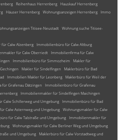
renberg
Reihenhaus Herrenberg
Hauskauf Herrenberg
rg
Häuser Herrenberg
Wohnungsanzeigen Herrenberg
Immo
ohnungsanzeigen Titisee-Neustadt
Wohnung suche Titisee-
für Calw Alzenberg
Immobilienbüro für Calw Altburg
enmakler für Calw Oberriedt
Immobilienfirma für Calw
lingen
Immobilienbüro für Simmozheim
Makler für
 Gechingen
Makler für Sindelfingen
Maklerbüro für Bad
bad
Immobilien Makler für Leonberg
Maklerbüro für Weil der
a für Grafenau Dätzingen
Immobilienbüro für Grafenau
Herrenberg
Immobilienmakler für Sindelfingen Maichingen
ür Calw Schillerweg und Umgebung
Immobilienbüro für Bad
 für Calw Asternweg und Umgebung
Wohnungsmakler für Calw
büro für Calw Talstraße und Umgebung
Immobilienmakler für
ebung
Wohnungsmakler für Calw Berliner Weg und Umgebung
-Straße und Umgebung
Maklerbüro für Calw Vorstadtweg und