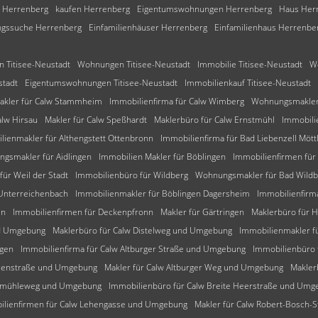
 Herrenberg
kaufen Herrenberg
Eigentumswohnungen Herrenberg
Haus Her
gssuche Herrenberg
Einfamilienhäuser Herrenberg
Einfamilienhaus Herrenbe
n Titisee-Neustadt
Wohnungen Titisee-Neustadt
Immobilie Titisee-Neustadt
W
stadt
Eigentumswohnungen Titisee-Neustadt
Immobilienkauf Titisee-Neustadt
akler für Calw Stammheim
Immobilienfirma für Calw Wimberg
Wohnungsmakler 
alw Hirsau
Makler für Calw Speßhardt
Maklerbüro für Calw Ernstmühl
Immobili
lienmakler für Althengstett Ottenbronn
Immobilienfirma für Bad Liebenzell Mött
gsmakler für Aidlingen
Immobilien Makler für Böblingen
Immobilienfirmen für
für Weil der Stadt
Immobilienbüro für Wildberg
Wohnungsmakler für Bad Wild
 Unterreichenbach
Immobilienmakler für Böblingen Dagersheim
Immobilienfirm
en
Immobilienfirmen für Deckenpfronn
Makler für Gärtringen
Maklerbüro für 
nd Umgebung
Maklerbüro für Calw Distelweg und Umgebung
Immobilienmakler f
ngen
Immobilienfirma für Calw Altburger Straße und Umgebung
Immobilienbüro
tzenstraße und Umgebung
Makler für Calw Altburger Weg und Umgebung
Makler
alkmühleweg und Umgebung
Immobilienbüro für Calw Breite Heerstraße und Umg
ilienfirmen für Calw Lehengasse und Umgebung
Makler für Calw Robert-Bosch