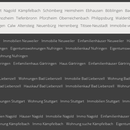
t
Nagold
Kämpfelbach
Schömberg
Heimsheim
Ebhausen
Böblingen
Ba
mozheim
Tiefenbronn
Pforzheim
Oberreichenbach
Philippsburg
Walden
gen
Calw
Altensteig
Neuenbürg
Herrenberg
Titisee-Neustadt
Immobilie v
r
Immobilien Neuweiler
Immobilie Neuweiler
Einfamilienhäuser Neuweiler
H
ingen
Eigentumswohnungen Nufringen
Immobilienkauf Nufringen
Eigentumsw
hnung Nufringen
ringen
Einfamilienhaus Gärtringen
Haus Gärtringen
Einfamilienhäuser Gärtri
iebenzell
Wohnungen Bad Liebenzell
Immobilie Bad Liebenzell
Wohnung Bad 
ad Liebenzell
Hauskauf Bad Liebenzell
Immobilienkauf Bad Liebenzell
Wohnung
ngen Stuttgart
Wohnung Stuttgart
Immo Stuttgart
Immobilien Stuttgart
Immo
ien Nagold
Häuser Nagold
Immobilie Nagold
Immo Nagold
Einfamilienhäuser
nung Kämpfelbach
Immo Kämpfelbach
Wohnung suche Kämpfelbach
Eigentu