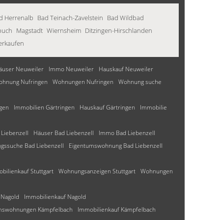
d Herrenalb
Bad Teinach-Zavelstein
Bad Wildbad
buch
Magstadt
Wiernsheim
Ditzingen-Hirschlanden
erkaufen
äuser Neuweiler
Immo Neuweiler
Hauskauf Neuweiler
ohnung Nufringen
Wohnungen Nufringen
Wohnung suche
ngen
Immobilien Gärtringen
Hauskauf Gärtringen
Immobilie
Liebenzell
Häuser Bad Liebenzell
Immo Bad Liebenzell
ssuche Bad Liebenzell
Eigentumswohnung Bad Liebenzell
bilienkauf Stuttgart
Wohnungsanzeigen Stuttgart
Wohnungen
 Nagold
Immobilienkauf Nagold
mswohnungen Kämpfelbach
Immobilienkauf Kämpfelbach