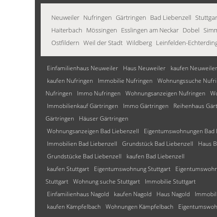
Neuweiler
Nufringen
Gärtringen
Bad Liebenzell
Stuttgar
Haiterbach
Mössingen
Esslingen am Neckar
Dobel
Sim
Ostfildern
Weil der Stadt
Wildberg
Leinfelden-Echterdin
Einfamilienhaus Neuweiler
Haus Neuweiler
kaufen Neuweile
kaufen Nufringen
Immobilie Nufringen
Wohnungssuche Nufr
Nufringen
Immo Nufringen
Wohnungsanzeigen Nufringen
Wo
Immobilienkauf Gärtringen
Immo Gärtringen
Reihenhaus Gärt
Gärtringen
Häuser Gärtringen
Wohnungsanzeigen Bad Liebenzell
Eigentumswohnungen Bad L
Immobilien Bad Liebenzell
Grundstück Bad Liebenzell
Haus B
Grundstücke Bad Liebenzell
kaufen Bad Liebenzell
kaufen Stuttgart
Eigentumswohnung Stuttgart
Eigentumswohnu
Stuttgart
Wohnung suche Stuttgart
Immobilie Stuttgart
Einfamilienhaus Nagold
kaufen Nagold
Haus Nagold
Immobil
kaufen Kämpfelbach
Wohnungen Kämpfelbach
Eigentumswoh