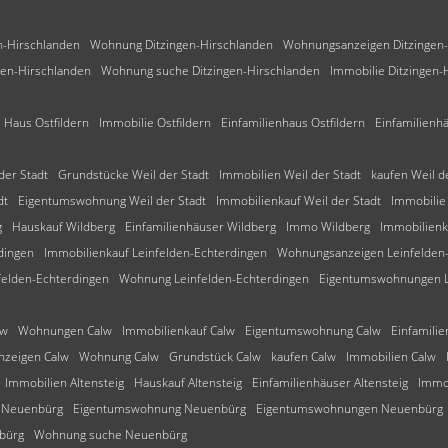
-Hirschlanden
Wohnung Ditzingen-Hirschlanden
Wohnungsanzeigen Ditzingen-
gen-Hirschlanden
Wohnung suche Ditzingen-Hirschlanden
Immobilie Ditzingen-
Haus Ostfildern
Immobilie Ostfildern
Einfamilienhaus Ostfildern
Einfamilienhä
er Stadt
Grundstücke Weil der Stadt
Immobilien Weil der Stadt
kaufen Weil d
dt
Eigentumswohnung Weil der Stadt
Immobilienkauf Weil der Stadt
Immobilie 
g
Hauskauf Wildberg
Einfamilienhäuser Wildberg
Immo Wildberg
Immobilienk
dingen
Immobilienkauf Leinfelden-Echterdingen
Wohnungsanzeigen Leinfelden
elden-Echterdingen
Wohnung Leinfelden-Echterdingen
Eigentumswohnungen L
lw
Wohnungen Calw
Immobilienkauf Calw
Eigentumswohnung Calw
Einfamili
zeigen Calw
Wohnung Calw
Grundstück Calw
kaufen Calw
Immobilien Calw
Immobilien Altensteig
Hauskauf Altensteig
Einfamilienhäuser Altensteig
Immo 
 Neuenbürg
Eigentumswohnung Neuenbürg
Eigentumswohnungen Neuenbürg
bürg
Wohnung suche Neuenbürg