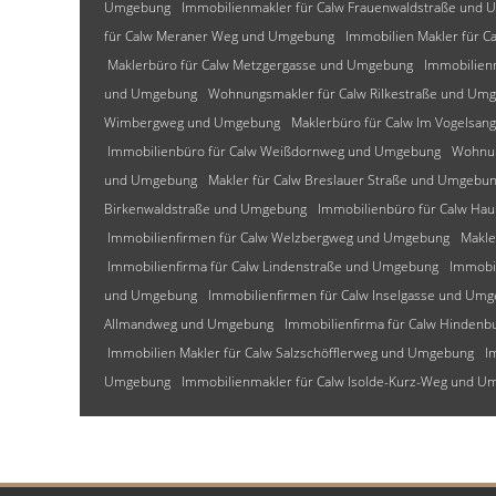
Umgebung
Immobilienmakler für Calw Frauenwaldstraße und
für Calw Meraner Weg und Umgebung
Immobilien Makler für C
Maklerbüro für Calw Metzgergasse und Umgebung
Immobilien
und Umgebung
Wohnungsmakler für Calw Rilkestraße und Um
Wimbergweg und Umgebung
Maklerbüro für Calw Im Vogelsa
Immobilienbüro für Calw Weißdornweg und Umgebung
Wohnun
und Umgebung
Makler für Calw Breslauer Straße und Umgebu
Birkenwaldstraße und Umgebung
Immobilienbüro für Calw Ha
Immobilienfirmen für Calw Welzbergweg und Umgebung
Makle
Immobilienfirma für Calw Lindenstraße und Umgebung
Immobi
und Umgebung
Immobilienfirmen für Calw Inselgasse und Um
Allmandweg und Umgebung
Immobilienfirma für Calw Hinden
Immobilien Makler für Calw Salzschöfflerweg und Umgebung
I
Umgebung
Immobilienmakler für Calw Isolde-Kurz-Weg und 