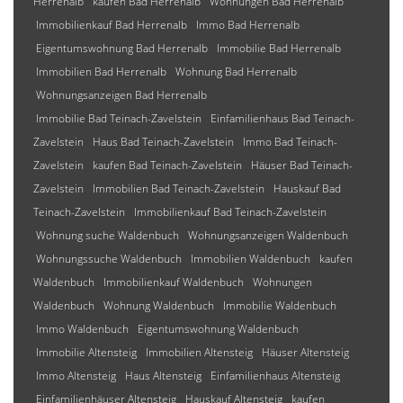
Herrenalb
kaufen Bad Herrenalb
Wohnungen Bad Herrenalb
Immobilienkauf Bad Herrenalb
Immo Bad Herrenalb
Eigentumswohnung Bad Herrenalb
Immobilie Bad Herrenalb
Immobilien Bad Herrenalb
Wohnung Bad Herrenalb
Wohnungsanzeigen Bad Herrenalb
Immobilie Bad Teinach-Zavelstein
Einfamilienhaus Bad Teinach-
Zavelstein
Haus Bad Teinach-Zavelstein
Immo Bad Teinach-
Zavelstein
kaufen Bad Teinach-Zavelstein
Häuser Bad Teinach-
Zavelstein
Immobilien Bad Teinach-Zavelstein
Hauskauf Bad
Teinach-Zavelstein
Immobilienkauf Bad Teinach-Zavelstein
Wohnung suche Waldenbuch
Wohnungsanzeigen Waldenbuch
Wohnungssuche Waldenbuch
Immobilien Waldenbuch
kaufen
Waldenbuch
Immobilienkauf Waldenbuch
Wohnungen
Waldenbuch
Wohnung Waldenbuch
Immobilie Waldenbuch
Immo Waldenbuch
Eigentumswohnung Waldenbuch
Immobilie Altensteig
Immobilien Altensteig
Häuser Altensteig
Immo Altensteig
Haus Altensteig
Einfamilienhaus Altensteig
Einfamilienhäuser Altensteig
Hauskauf Altensteig
kaufen