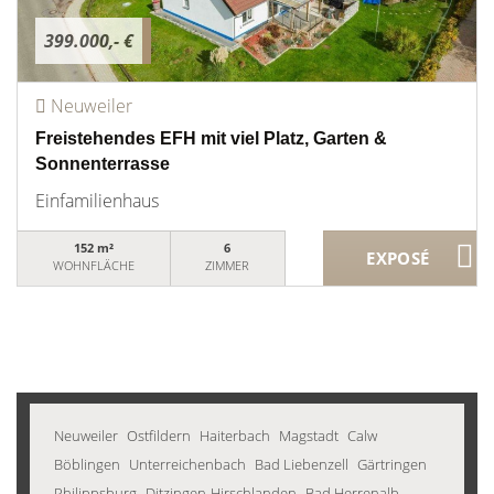
399.000,- €
Neuweiler
Freistehendes EFH mit viel Platz, Garten &
Sonnenterrasse
Einfamilienhaus
152 m²
6
WOHNFLÄCHE
ZIMMER
Neuweiler
Ostfildern
Haiterbach
Magstadt
Calw
Böblingen
Unterreichenbach
Bad Liebenzell
Gärtringen
Philippsburg
Ditzingen-Hirschlanden
Bad Herrenalb