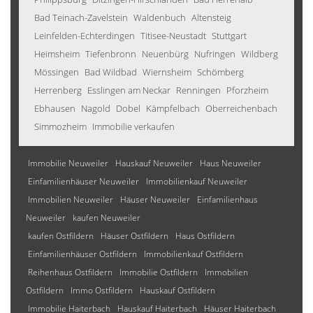
Bad Teinach-Zavelstein
Waldenbuch
Altensteig
Leinfelden-Echterdingen
Titisee-Neustadt
Stuttgart
Heimsheim
Tiefenbronn
Neuenbürg
Nufringen
Wildberg
Mössingen
Bad Wildbad
Wiernsheim
Schömberg
Herrenberg
Esslingen am Neckar
Renningen
Pforzheim
Ebhausen
Nagold
Dobel
Kämpfelbach
Oberreichenbach
Simmozheim
Immobilie verkaufen
Immobilie Neuweiler
Hauskauf Neuweiler
Haus Neuweiler
Einfamilienhäuser Neuweiler
Immobilienkauf Neuweiler
Immobilien Neuweiler
Häuser Neuweiler
Einfamilienhaus
Neuweiler
kaufen Neuweiler
kaufen Ostfildern
Häuser Ostfildern
Haus Ostfildern
Einfamilienhäuser Ostfildern
Immobilienkauf Ostfildern
Reihenhaus Ostfildern
Immobilie Ostfildern
Immobilien
Ostfildern
Immo Ostfildern
Hauskauf Ostfildern
Immobilie Haiterbach
Hauskauf Haiterbach
Häuser Haiterbach