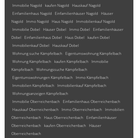
Immobilie Nagold
kaufen Nagold
Hauskauf Nagold
Einfamilienhaus Nagold
Einfamilienhäuser Nagold
Häuser
Nagold
Immo Nagold
Haus Nagold
Immobilienkauf Nagold
Immobilie Dobel
Häuser Dobel
Immo Dobel
Einfamilienhäuser
Dobel
Einfamilienhaus Dobel
Haus Dobel
kaufen Dobel
Immobilienkauf Dobel
Hauskauf Dobel
Wohnung suche Kämpfelbach
Eigentumswohnung Kämpfelbach
Wohnung Kämpfelbach
kaufen Kämpfelbach
Immobilie
Kämpfelbach
Wohnungssuche Kämpfelbach
Eigentumswohnungen Kämpfelbach
Immo Kämpfelbach
Immobilien Kämpfelbach
Immobilienkauf Kämpfelbach
Wohnungsanzeigen Kämpfelbach
Immobilie Oberreichenbach
Einfamilienhaus Oberreichenbach
Hauskauf Oberreichenbach
Immo Oberreichenbach
Immobilien
Oberreichenbach
Haus Oberreichenbach
Einfamilienhäuser
Oberreichenbach
kaufen Oberreichenbach
Häuser
Oberreichenbach