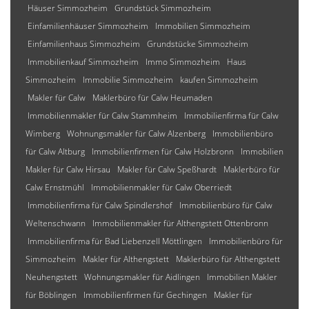
Häuser Simmozheim
Grundstück Simmozheim
Einfamilienhäuser Simmozheim
Immobilien Simmozheim
Einfamilienhaus Simmozheim
Grundstücke Simmozheim
Immobilienkauf Simmozheim
Immo Simmozheim
Haus
Simmozheim
Immobilie Simmozheim
kaufen Simmozheim
Makler für Calw
Maklerbüro für Calw Heumaden
Immobilienmakler für Calw Stammheim
Immobilienfirma für Calw
Wimberg
Wohnungsmakler für Calw Alzenberg
Immobilienbüro
für Calw Altburg
Immobilienfirmen für Calw Holzbronn
Immobilien
Makler für Calw Hirsau
Makler für Calw Speßhardt
Maklerbüro für
Calw Ernstmühl
Immobilienmakler für Calw Oberriedt
Immobilienfirma für Calw Spindlershof
Immobilienbüro für Calw
Weltenschwann
Immobilienmakler für Althengstett Ottenbronn
Immobilienfirma für Bad Liebenzell Möttlingen
Immobilienbüro für
Simmozheim
Makler für Althengstett
Maklerbüro für Althengstett
Neuhengstett
Wohnungsmakler für Aidlingen
Immobilien Makler
für Böblingen
Immobilienfirmen für Gechingen
Makler für