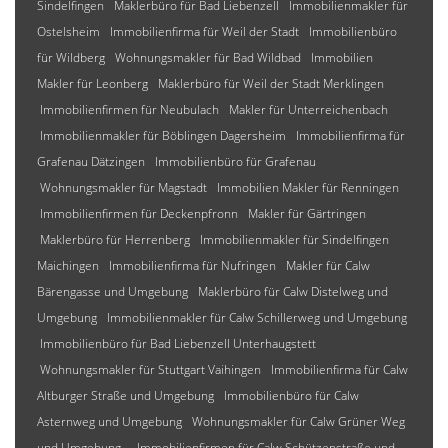
Sindelfingen
Maklerbüro für Bad Liebenzell
Immobilienmakler für
Ostelsheim
Immobilienfirma für Weil der Stadt
Immobilienbüro
für Wildberg
Wohnungsmakler für Bad Wildbad
Immobilien
Makler für Leonberg
Maklerbüro für Weil der Stadt Merklingen
Immobilienfirmen für Neubulach
Makler für Unterreichenbach
Immobilienmakler für Böblingen Dagersheim
Immobilienfirma für
Grafenau Dätzingen
Immobilienbüro für Grafenau
Wohnungsmakler für Magstadt
Immobilien Makler für Renningen
Immobilienfirmen für Deckenpfronn
Makler für Gärtringen
Maklerbüro für Herrenberg
Immobilienmakler für Sindelfingen
Maichingen
Immobilienfirma für Nufringen
Makler für Calw
Bärengasse und Umgebung
Maklerbüro für Calw Distelweg und
Umgebung
Immobilienmakler für Calw Schillerweg und Umgebung
Immobilienbüro für Bad Liebenzell Unterhaugstett
Wohnungsmakler für Stuttgart Vaihingen
Immobilienfirma für Calw
Altburger Straße und Umgebung
Immobilienbüro für Calw
Asternweg und Umgebung
Wohnungsmakler für Calw Grüner Weg
und Umgebung
Immobilienfirmen für Calw Schützenstraße und