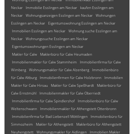
Neckar
Immobilie Esslingen am Neckar
kaufen Esslingen am
Neckar
Wohnungsanzeigen Esslingen am Neckar
Wohnungen
Esslingen am Neckar
Eigentumswohnung Esslingen am Neckar
Immobilien Esslingen am Neckar
Wohnung suche Esslingen am
Neckar
Wohnungssuche Esslingen am Neckar
Eigentumswohnungen Esslingen am Neckar
Makler für Calw
Maklerbüro für Calw Heumaden
Immobilienmakler für Calw Stammheim
Immobilienfirma für Calw
Wimberg
Wohnungsmakler für Calw Alzenberg
Immobilienbüro
für Calw Altburg
Immobilienfirmen für Calw Holzbronn
Immobilien
Makler für Calw Hirsau
Makler für Calw Speßhardt
Maklerbüro für
Calw Ernstmühl
Immobilienmakler für Calw Oberriedt
Immobilienfirma für Calw Spindlershof
Immobilienbüro für Calw
Weltenschwann
Immobilienmakler für Althengstett Ottenbronn
Immobilienfirma für Bad Liebenzell Möttlingen
Immobilienbüro für
Simmozheim
Makler für Althengstett
Maklerbüro für Althengstett
Neuhengstett
Wohnungsmakler für Aidlingen
Immobilien Makler