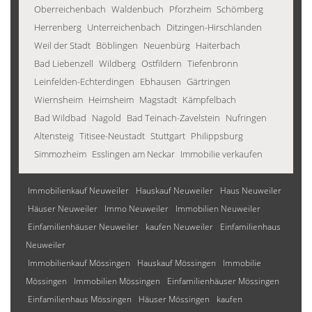
Oberreichenbach
Waldenbuch
Pforzheim
Schömberg
Herrenberg
Unterreichenbach
Ditzingen-Hirschlanden
Weil der Stadt
Böblingen
Neuenbürg
Haiterbach
Bad Liebenzell
Wildberg
Ostfildern
Tiefenbronn
Leinfelden-Echterdingen
Ebhausen
Gärtringen
Wiernsheim
Heimsheim
Magstadt
Kämpfelbach
Bad Wildbad
Nagold
Bad Teinach-Zavelstein
Nufringen
Altensteig
Titisee-Neustadt
Stuttgart
Philippsburg
Simmozheim
Esslingen am Neckar
Immobilie verkaufen
Immobilienkauf Neuweiler
Hauskauf Neuweiler
Haus Neuweiler
Häuser Neuweiler
Immo Neuweiler
Immobilien Neuweiler
Einfamilienhäuser Neuweiler
kaufen Neuweiler
Einfamilienhaus
Neuweiler
Immobilienkauf Mössingen
Hauskauf Mössingen
Immobilie
Mössingen
Immobilien Mössingen
Einfamilienhäuser Mössingen
Einfamilienhaus Mössingen
Häuser Mössingen
kaufen