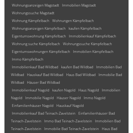
Wohnungsanzeigen Magstadt
Immobilien Magstadt
Wohnungssuche Magstadt
Wohnung Kämpfelbach
Wohnungen Kämpfelbach
Wohnungsanzeigen Kämpfelbach
kaufen Kämpfelbach
Eigentumswohnung Kämpfelbach
Immobilienkauf Kämpfelbach
Wohnung suche Kämpfelbach
Wohnungssuche Kämpfelbach
Eigentumswohnungen Kämpfelbach
Immobilien Kämpfelbach
Immo Kämpfelbach
Immobilienkauf Bad Wildbad
kaufen Bad Wildbad
Immobilien Bad
Wildbad
Hauskauf Bad Wildbad
Haus Bad Wildbad
Immobilie Bad
Wildbad
Häuser Bad Wildbad
Immobilienkauf Nagold
kaufen Nagold
Haus Nagold
Immobilien
Nagold
Immobilie Nagold
Häuser Nagold
Immo Nagold
Einfamilienhäuser Nagold
Hauskauf Nagold
Immobilienkauf Bad Teinach-Zavelstein
Einfamilienhäuser Bad
Teinach-Zavelstein
Immo Bad Teinach-Zavelstein
Immobilien Bad
Teinach-Zavelstein
Immobilie Bad Teinach-Zavelstein
Haus Bad