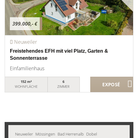
399.000,- €
Neuweiler
Freistehendes EFH mit viel Platz, Garten &
Sonnenterrasse
Einfamilienhaus
152 m²
6
WOHNFLÄCHE
ZIMMER
Neuweiler
Mössingen
Bad Herrenalb
Dobel