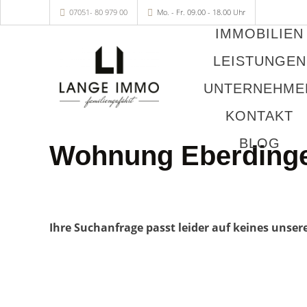
07051- 80 979 00
Mo. - Fr. 09.00 - 18.00 Uhr
IMMOBILIEN
LEISTUNGEN
UNTERNEHME
KONTAKT
BLOG
Wohnung Eberding
Ihre Suchanfrage passt leider auf keines unser