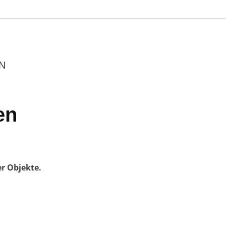
N
en
er Objekte.