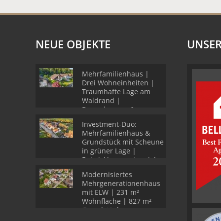
NEUE OBJEKTE
UNSER
Mehrfamilienhaus |
Drei Wohneinheiten |
Traumhafte Lage am
Waldrand |
Doppelgarage &
Stellplätze
Investment-Duo:
Mehrfamilienhaus &
Grundstück mit Scheune
in grüner Lage |
Entwicklungspotenzial
Modernisiertes
Mehrgenerationenhaus
mit ELW | 231 m²
Wohnfläche | 827 m²
Grundstück