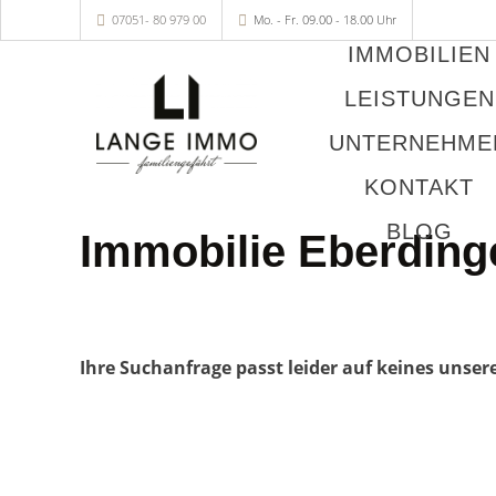
07051- 80 979 00
Mo. - Fr. 09.00 - 18.00 Uhr
IMMOBILIEN
LEISTUNGEN
UNTERNEHME
KONTAKT
BLOG
Immobilie Eberding
Ihre Suchanfrage passt leider auf keines unser