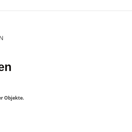
N
en
er Objekte.