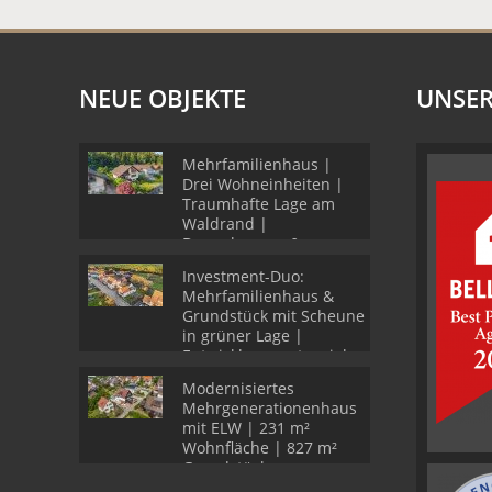
NEUE OBJEKTE
UNSER
Mehrfamilienhaus |
Drei Wohneinheiten |
Traumhafte Lage am
Waldrand |
Doppelgarage &
Stellplätze
Investment-Duo:
Mehrfamilienhaus &
Grundstück mit Scheune
in grüner Lage |
Entwicklungspotenzial
Modernisiertes
Mehrgenerationenhaus
mit ELW | 231 m²
Wohnfläche | 827 m²
Grundstück