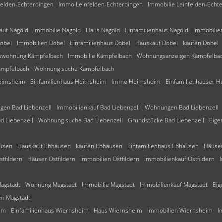
elden-Echterdingen
Immo Leinfelden-Echterdingen
Immobilie Leinfelden-Echt
auf Nagold
Immobilie Nagold
Haus Nagold
Einfamilienhaus Nagold
Immobilie
obel
Immobilien Dobel
Einfamilienhaus Dobel
Hauskauf Dobel
kaufen Dobel
swohnung Kämpfelbach
Immobilie Kämpfelbach
Wohnungsanzeigen Kämpfelba
mpfelbach
Wohnung suche Kämpfelbach
eimsheim
Einfamilienhaus Heimsheim
Immo Heimsheim
Einfamilienhäuser 
en Bad Liebenzell
Immobilienkauf Bad Liebenzell
Wohnungen Bad Liebenzell
d Liebenzell
Wohnung suche Bad Liebenzell
Grundstücke Bad Liebenzell
Eige
usen
Hauskauf Ebhausen
kaufen Ebhausen
Einfamilienhaus Ebhausen
Häuse
stfildern
Häuser Ostfildern
Immobilien Ostfildern
Immobilienkauf Ostfildern
agstadt
Wohnung Magstadt
Immobilie Magstadt
Immobilienkauf Magstadt
Ei
en Magstadt
im
Einfamilienhaus Wiernsheim
Haus Wiernsheim
Immobilien Wiernsheim
I