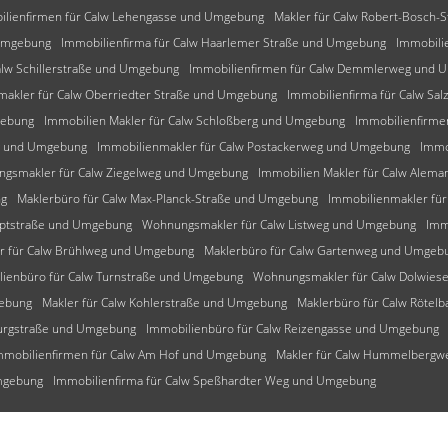
ilienfirmen für Calw Lehengasse und Umgebung
Makler für Calw Robert-Bosch
 Umgebung
Immobilienfirma für Calw Haarlemer Straße und Umgebung
Immobili
alw Schillerstraße und Umgebung
Immobilienfirmen für Calw Demmlerweg und 
makler für Calw Oberriedter Straße und Umgebung
Immobilienfirma für Calw Sa
gebung
Immobilien Makler für Calw Schloßberg und Umgebung
Immobilienfirme
ng und Umgebung
Immobilienmakler für Calw Postackerweg und Umgebung
Immo
gsmakler für Calw Ziegelweg und Umgebung
Immobilien Makler für Calw Ale
ng
Maklerbüro für Calw Max-Planck-Straße und Umgebung
Immobilienmakler fü
uptstraße und Umgebung
Wohnungsmakler für Calw Listweg und Umgebung
Imm
r für Calw Brühlweg und Umgebung
Maklerbüro für Calw Gartenweg und Umgeb
lienbüro für Calw Turnstraße und Umgebung
Wohnungsmakler für Calw Dolwie
gebung
Makler für Calw Kohlerstraße und Umgebung
Maklerbüro für Calw Rötel
burgstraße und Umgebung
Immobilienbüro für Calw Reizengasse und Umgebung
mmobilienfirmen für Calw Am Hof und Umgebung
Makler für Calw Hummelberg
Umgebung
Immobilienfirma für Calw Speßhardter Weg und Umgebung