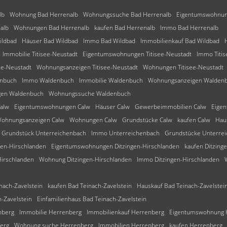
lb
Wohnung Bad Herrenalb
Wohnungssuche Bad Herrenalb
Eigentumswohnun
alb
Wohnungen Bad Herrenalb
kaufen Bad Herrenalb
Immo Bad Herrenalb
ildbad
Häuser Bad Wildbad
Immo Bad Wildbad
Immobilienkauf Bad Wildbad
Immobilie Titisee-Neustadt
Eigentumswohnungen Titisee-Neustadt
Immo Titis
ee-Neustadt
Wohnungsanzeigen Titisee-Neustadt
Wohnungen Titisee-Neustadt
enbuch
Immo Waldenbuch
Immobilie Waldenbuch
Wohnungsanzeigen Walden
en Waldenbuch
Wohnungssuche Waldenbuch
Calw
Eigentumswohnungen Calw
Häuser Calw
Gewerbeimmobilien Calw
Eige
ohnungsanzeigen Calw
Wohnungen Calw
Grundstücke Calw
kaufen Calw
Hau
Grundstück Unterreichenbach
Immo Unterreichenbach
Grundstücke Unterre
en-Hirschlanden
Eigentumswohnungen Ditzingen-Hirschlanden
kaufen Ditzing
irschlanden
Wohnung Ditzingen-Hirschlanden
Immo Ditzingen-Hirschlanden
nach-Zavelstein
kaufen Bad Teinach-Zavelstein
Hauskauf Bad Teinach-Zavelstei
-Zavelstein
Einfamilienhaus Bad Teinach-Zavelstein
nberg
Immobilie Herrenberg
Immobilienkauf Herrenberg
Eigentumswohnung 
erg
Wohnung suche Herrenberg
Immobilien Herrenberg
kaufen Herrenberg