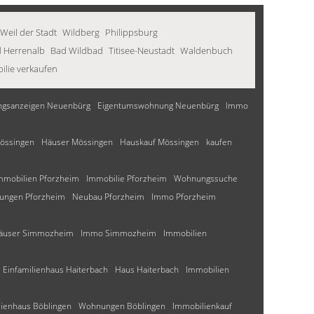
Weil der Stadt
Wildberg
Philippsburg
 Herrenalb
Bad Wildbad
Titisee-Neustadt
Waldenbuch
ilie verkaufen
gsanzeigen Neuenbürg
Eigentumswohnung Neuenbürg
Immo
össingen
Häuser Mössingen
Hauskauf Mössingen
kaufen
mmobilien Pforzheim
Immobilie Pforzheim
Wohnungssuche
ungen Pforzheim
Neubau Pforzheim
Immo Pforzheim
häuser Simmozheim
Immo Simmozheim
Immobilien
Einfamilienhaus Haiterbach
Haus Haiterbach
Immobilien
lienhaus Böblingen
Wohnungen Böblingen
Immobilienkauf