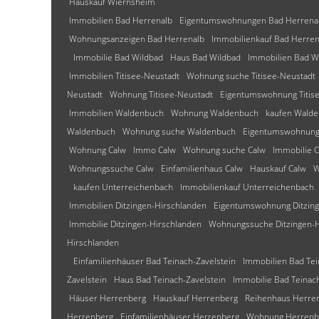
Hauskauf Wiernsheim
Immobilien Bad Herrenalb
Eigentumswohnungen Bad Herrena
Wohnungsanzeigen Bad Herrenalb
Immobilienkauf Bad Herren
Immobilie Bad Wildbad
Haus Bad Wildbad
Immobilien Bad W
Immobilien Titisee-Neustadt
Wohnung suche Titisee-Neustadt
Neustadt
Wohnung Titisee-Neustadt
Eigentumswohnung Titis
Immobilien Waldenbuch
Wohnung Waldenbuch
kaufen Wald
Waldenbuch
Wohnung suche Waldenbuch
Eigentumswohnung
Wohnung Calw
Immo Calw
Wohnung suche Calw
Immobilie 
Wohnungssuche Calw
Einfamilienhaus Calw
Hauskauf Calw
W
kaufen Unterreichenbach
Immobilienkauf Unterreichenbach
Immobilien Ditzingen-Hirschlanden
Eigentumswohnung Ditzing
Immobilie Ditzingen-Hirschlanden
Wohnungssuche Ditzingen-H
Hirschlanden
Einfamilienhäuser Bad Teinach-Zavelstein
Immobilien Bad Tei
Zavelstein
Haus Bad Teinach-Zavelstein
Immobilie Bad Teinach
Häuser Herrenberg
Hauskauf Herrenberg
Reihenhaus Herre
Herrenberg
Einfamilienhäuser Herrenberg
Wohnung Herrenb