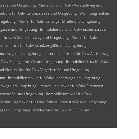
-Straße und Umgebung
Maklerbüro für Calw Vorstadtweg und
enbüro für Calw Leibnizstraße und Umgebung
Wohnungsmakler
Umgebung
Makler für Calw Leipziger Straße und Umgebung
lzgasse und Umgebung
Immobilienbüro für Calw Eichertstraße
n für Calw Steinrinneweg und Umgebung
Makler für Calw
bilienfirma für Calw Schulzengäßle und Umgebung
mannenweg und Umgebung
Immobilienfirmen für Calw Andreäweg
r Calw Roseggerstraße und Umgebung
Immobilienfirma für Calw
obilien Makler für Calw Vogteistraße und Umgebung
ung
Immobilienmakler für Calw Länderweg und Umgebung
senweg und Umgebung
Immobilien Makler für Calw Elbenweg
bachstraße und Umgebung
Immobilienmakler für Calw
Wohnungsmakler für Calw Rohrbrunnenstraße und Umgebung
weg und Umgebung
Maklerbüro für Calw Im Gütle und