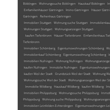
Böblingen
Wohnungssuche Böblingen
Hauskauf Böblingen
I
Einfamilienhäuser Gärtringen
Immo Gärtringen
Häuser Gärtr
Gärtringen
Reihenhaus Gärtringen
Immobilien Stuttgart
Wohnung suche Stuttgart
Immobilienkauf
Wohnungen Stuttgart
Wohnungsanzeigen Stuttgart
kaufen Tiefenbronn
Häuser Tiefenbronn
Einfamilienhaus Ti
Tiefenbronn
Immobilien Schömberg
Eigentumswohnungen Schömberg
Wo
Immobilienkauf Schömberg
Eigentumswohnung Schömberg
Immobilien Nufringen
Wohnung Nufringen
Wohnungsanzeige
kaufen Nufringen
Immobilie Nufringen
Eigentumswohnungen 
kaufen Weil der Stadt
Grundstück Weil der Stadt
Wohnung Wei
Wohnungssuche Weil der Stadt
Wohnungsanzeigen Weil der St
Immobilie Wildberg
Hauskauf Wildberg
kaufen Wildberg
Im
Immobilien Philippsburg
Wohnungssuche Philippsburg
Immobi
Philippsburg
Wohnung suche Philippsburg
Wohnungsanzeigen 
Immobilien Leinfelden-Echterdingen
Eigentumswohnungen Lei