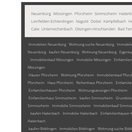
Neuenbürg
Mössingen
Pforzheim
Simmozheim
Haiter
Leinfelden-Echterdingen
Nagold
Dobel
Kämpfelbach
H
Calw
Unterreichenbach
Ditzingen-Hirschlanden
Bad Tei
Immobilien Neuenbürg
Wohnung suche Neuenbürg
Immobili
Neuenbürg
kaufen Neuenbürg
Wohnung Neuenbürg
Eigent
Immobilienkauf Mössingen
Immobilie Mössingen
Einfamilie
Mössingen
Häuser Pforzheim
Wohnung Pforzheim
Immobilienkauf Pfor
Pforzheim
Haus Pforzheim
Reihenhaus Pforzheim
Einfamili
Einfamilienhäuser Pforzheim
Wohnungsanzeigen Pforzheim
Einfamilienhaus Simmozheim
kaufen Simmozheim
Grundstü
Simmozheim
Immobilie Simmozheim
Immobilienkauf Simmo
kaufen Haiterbach
Immobilie Haiterbach
Einfamilienhäuser 
Haiterbach
kaufen Böblingen
Immobilien Böblingen
Wohnung suche Böbl