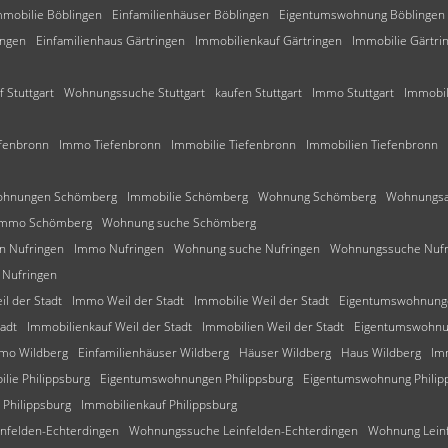
mmobilie Böblingen
Einfamilienhäuser Böblingen
Eigentumswohnung Böblingen
ingen
Einfamilienhaus Gärtringen
Immobilienkauf Gärtringen
Immobilie Gärtri
 Stuttgart
Wohnungssuche Stuttgart
kaufen Stuttgart
Immo Stuttgart
Immobil
efenbronn
Immo Tiefenbronn
Immobilie Tiefenbronn
Immobilien Tiefenbronn
hnungen Schömberg
Immobilie Schömberg
Wohnung Schömberg
Wohnungsa
Immo Schömberg
Wohnung suche Schömberg
n Nufringen
Immo Nufringen
Wohnung suche Nufringen
Wohnungssuche Nufr
Nufringen
l der Stadt
Immo Weil der Stadt
Immobilie Weil der Stadt
Eigentumswohnunge
adt
Immobilienkauf Weil der Stadt
Immobilien Weil der Stadt
Eigentumswohnun
mo Wildberg
Einfamilienhäuser Wildberg
Häuser Wildberg
Haus Wildberg
Im
lie Philippsburg
Eigentumswohnungen Philippsburg
Eigentumswohnung Philip
Philippsburg
Immobilienkauf Philippsburg
nfelden-Echterdingen
Wohnungssuche Leinfelden-Echterdingen
Wohnung Leinf