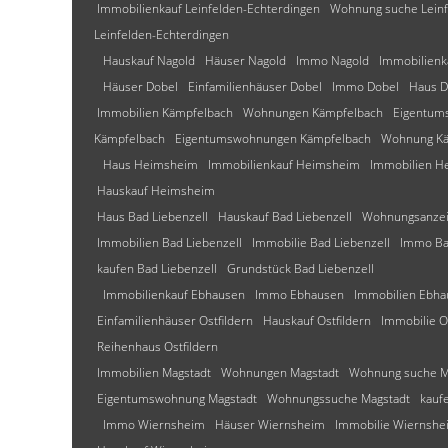
Immobilienkauf Leinfelden-Echterdingen
Wohnung suche Leinf
Leinfelden-Echterdingen
Hauskauf Nagold
Häuser Nagold
Immo Nagold
Immobilienk
Häuser Dobel
Einfamilienhäuser Dobel
Immo Dobel
Haus D
Immobilien Kämpfelbach
Wohnungen Kämpfelbach
Eigentum
Kämpfelbach
Eigentumswohnungen Kämpfelbach
Wohnung Kä
Haus Heimsheim
Immobilienkauf Heimsheim
Immobilien H
Hauskauf Heimsheim
Haus Bad Liebenzell
Hauskauf Bad Liebenzell
Wohnungsanzeig
Immobilien Bad Liebenzell
Immobilie Bad Liebenzell
Immo Ba
kaufen Bad Liebenzell
Grundstück Bad Liebenzell
Immobilienkauf Ebhausen
Immo Ebhausen
Immobilien Ebha
Einfamilienhäuser Ostfildern
Hauskauf Ostfildern
Immobilie O
Reihenhaus Ostfildern
Immobilien Magstadt
Wohnungen Magstadt
Wohnung suche M
Eigentumswohnung Magstadt
Wohnungssuche Magstadt
kauf
Immo Wiernsheim
Häuser Wiernsheim
Immobilie Wiernshe