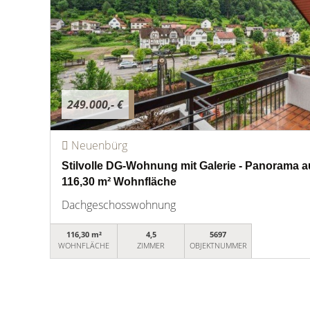
249.000,- €
Neuenbürg
Stilvolle DG-Wohnung mit Galerie - Panorama au
116,30 m² Wohnfläche
Dachgeschosswohnung
116,30 m²
4,5
5697
WOHNFLÄCHE
ZIMMER
OBJEKTNUMMER