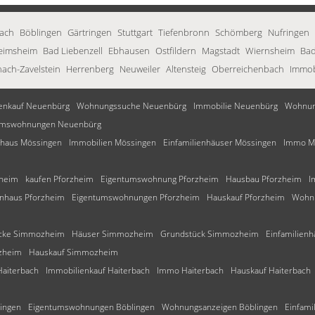
bach
Böblingen
Gärtringen
Stuttgart
Tiefenbronn
Schömberg
Nufringen
eimsheim
Bad Liebenzell
Ebhausen
Ostfildern
Magstadt
Wiernsheim
Bad
nach-Zavelstein
Herrenberg
Neuweiler
Altensteig
Oberreichenbach
Immob
enkauf Neuenbürg
Wohnungssuche Neuenbürg
Immobilie Neuenbürg
Wohnun
umswohnungen Neuenbürg
nhaus Mössingen
Immobilien Mössingen
Einfamilienhäuser Mössingen
Immo M
zheim
kaufen Pforzheim
Eigentumswohnung Pforzheim
Hausbau Pforzheim
I
enhaus Pforzheim
Eigentumswohnungen Pforzheim
Hauskauf Pforzheim
Wohn
cke Simmozheim
Häuser Simmozheim
Grundstück Simmozheim
Einfamilien
zheim
Hauskauf Simmozheim
Haiterbach
Immobilienkauf Haiterbach
Immo Haiterbach
Hauskauf Haiterbach
ingen
Eigentumswohnungen Böblingen
Wohnungsanzeigen Böblingen
Einfami