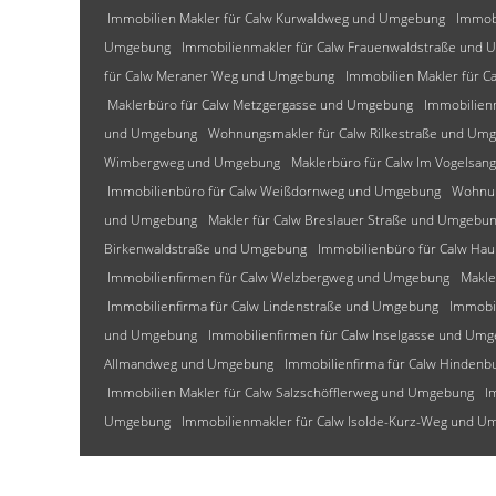
Immobilien Makler für Calw Kurwaldweg und Umgebung
Immob
Umgebung
Immobilienmakler für Calw Frauenwaldstraße und
für Calw Meraner Weg und Umgebung
Immobilien Makler für C
Maklerbüro für Calw Metzgergasse und Umgebung
Immobilien
und Umgebung
Wohnungsmakler für Calw Rilkestraße und Um
Wimbergweg und Umgebung
Maklerbüro für Calw Im Vogelsa
Immobilienbüro für Calw Weißdornweg und Umgebung
Wohnun
und Umgebung
Makler für Calw Breslauer Straße und Umgebu
Birkenwaldstraße und Umgebung
Immobilienbüro für Calw Ha
Immobilienfirmen für Calw Welzbergweg und Umgebung
Makle
Immobilienfirma für Calw Lindenstraße und Umgebung
Immobi
und Umgebung
Immobilienfirmen für Calw Inselgasse und Um
Allmandweg und Umgebung
Immobilienfirma für Calw Hinden
Immobilien Makler für Calw Salzschöfflerweg und Umgebung
I
Umgebung
Immobilienmakler für Calw Isolde-Kurz-Weg und 