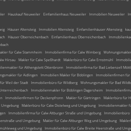
ler
Hauskauf Neuweiler
Einfamilienhaus Neuweiler
Immobilien Neuweiler
I
eig
Häuser Altensteig
Immobilien Altensteig
Einfamilienhäuser Altensteig
kau
ach
Häuser Oberreichenbach
Einfamilienhaus Oberreichenbach
Immobilienka
nbach
akler für Calw Stammheim
Immobilienfirma für Calw Wimberg
Wohnungsmakler 
alw Hirsau
Makler für Calw Speßhardt
Maklerbüro für Calw Ernstmühl
Immobili
lienmakler für Althengstett Ottenbronn
Immobilienfirma für Bad Liebenzell Mött
gsmakler für Aidlingen
Immobilien Makler für Böblingen
Immobilienfirmen für
für Weil der Stadt
Immobilienbüro für Wildberg
Wohnungsmakler für Bad Wild
 Unterreichenbach
Immobilienmakler für Böblingen Dagersheim
Immobilienfirm
en
Immobilienfirmen für Deckenpfronn
Makler für Gärtringen
Maklerbüro für 
nd Umgebung
Maklerbüro für Calw Distelweg und Umgebung
Immobilienmakler f
ngen
Immobilienfirma für Calw Altburger Straße und Umgebung
Immobilienbüro
tzenstraße und Umgebung
Makler für Calw Altburger Weg und Umgebung
Makler
alkmühleweg und Umgebung
Immobilienbüro für Calw Breite Heerstraße und Umg