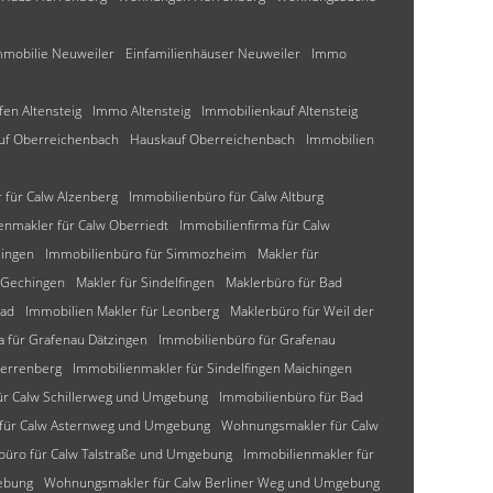
mmobilie Neuweiler
Einfamilienhäuser Neuweiler
Immo
fen Altensteig
Immo Altensteig
Immobilienkauf Altensteig
uf Oberreichenbach
Hauskauf Oberreichenbach
Immobilien
für Calw Alzenberg
Immobilienbüro für Calw Altburg
enmakler für Calw Oberriedt
Immobilienfirma für Calw
lingen
Immobilienbüro für Simmozheim
Makler für
 Gechingen
Makler für Sindelfingen
Maklerbüro für Bad
bad
Immobilien Makler für Leonberg
Maklerbüro für Weil der
a für Grafenau Dätzingen
Immobilienbüro für Grafenau
Herrenberg
Immobilienmakler für Sindelfingen Maichingen
ür Calw Schillerweg und Umgebung
Immobilienbüro für Bad
 für Calw Asternweg und Umgebung
Wohnungsmakler für Calw
büro für Calw Talstraße und Umgebung
Immobilienmakler für
ebung
Wohnungsmakler für Calw Berliner Weg und Umgebung