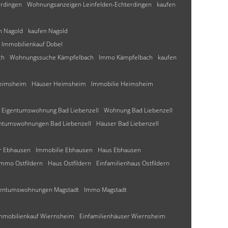
erdingen
Wohnungsanzeigen Leinfelden-Echterdingen
kaufen
n Nagold
kaufen Nagold
Immobilienkauf Dobel
ch
Wohnungssuche Kämpfelbach
Immo Kämpfelbach
kaufen
Heimsheim
Häuser Heimsheim
Immobilie Heimsheim
Eigentumswohnung Bad Liebenzell
Wohnung Bad Liebenzell
ntumswohnungen Bad Liebenzell
Häuser Bad Liebenzell
r Ebhausen
Immobilie Ebhausen
Haus Ebhausen
Immo Ostfildern
Haus Ostfildern
Einfamilienhaus Ostfildern
gentumswohnungen Magstadt
Immo Magstadt
mmobilienkauf Wiernsheim
Einfamilienhäuser Wiernsheim