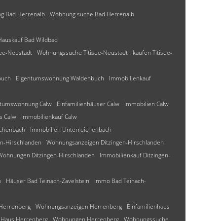
g Bad Herrenalb
Wohnung suche Bad Herrenalb
Hauskauf Bad Wildbad
ee-Neustadt
Wohnungssuche Titisee-Neustadt
kaufen Titisee-
buch
Eigentumswohnung Waldenbuch
Immobilienkauf
ntumswohnung Calw
Einfamilienhäuser Calw
Immobilien Calw
s Calw
Immobilienkauf Calw
ichenbach
Immobilien Unterreichenbach
en-Hirschlanden
Wohnungsanzeigen Ditzingen-Hirschlanden
Wohnungen Ditzingen-Hirschlanden
Immobilienkauf Ditzingen-
n
Häuser Bad Teinach-Zavelstein
Immo Bad Teinach-
Herrenberg
Wohnungsanzeigen Herrenberg
Einfamilienhaus
Haus Herrenberg
Wohnungen Herrenberg
Wohnungssuche