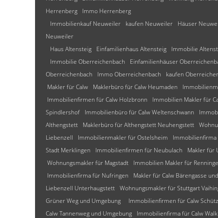
Herrenberg
Immo Herrenberg
Immobilienkauf Neuweiler
kaufen Neuweiler
Häuser Neuwei
Neuweiler
Haus Altensteig
Einfamilienhaus Altensteig
Immobilie Altenst
Immobilie Oberreichenbach
Einfamilienhäuser Oberreichenb
Oberreichenbach
Immo Oberreichenbach
kaufen Oberreiche
Makler für Calw
Maklerbüro für Calw Heumaden
Immobilienm
Immobilienfirmen für Calw Holzbronn
Immobilien Makler für C
Spindlershof
Immobilienbüro für Calw Weltenschwann
Immobi
Althengstett
Maklerbüro für Althengstett Neuhengstett
Wohnun
Liebenzell
Immobilienmakler für Ostelsheim
Immobilienfirma 
Stadt Merklingen
Immobilienfirmen für Neubulach
Makler für
Wohnungsmakler für Magstadt
Immobilien Makler für Renning
Immobilienfirma für Nufringen
Makler für Calw Bärengasse u
Liebenzell Unterhaugstett
Wohnungsmakler für Stuttgart Vaihi
Grüner Weg und Umgebung
Immobilienfirmen für Calw Schü
Calw Tannenweg und Umgebung
Immobilienfirma für Calw W