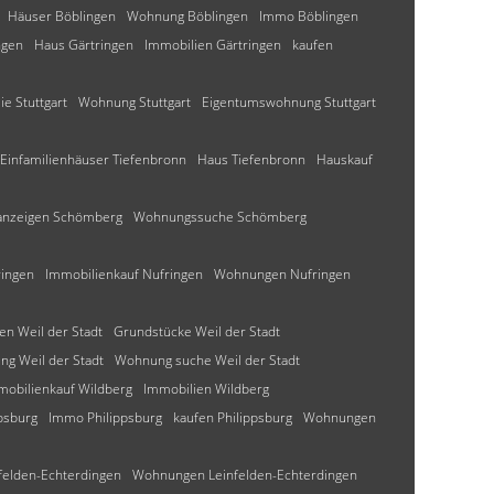
Häuser Böblingen
Wohnung Böblingen
Immo Böblingen
ngen
Haus Gärtringen
Immobilien Gärtringen
kaufen
ie Stuttgart
Wohnung Stuttgart
Eigentumswohnung Stuttgart
Einfamilienhäuser Tiefenbronn
Haus Tiefenbronn
Hauskauf
nzeigen Schömberg
Wohnungssuche Schömberg
ingen
Immobilienkauf Nufringen
Wohnungen Nufringen
n Weil der Stadt
Grundstücke Weil der Stadt
g Weil der Stadt
Wohnung suche Weil der Stadt
mobilienkauf Wildberg
Immobilien Wildberg
psburg
Immo Philippsburg
kaufen Philippsburg
Wohnungen
elden-Echterdingen
Wohnungen Leinfelden-Echterdingen