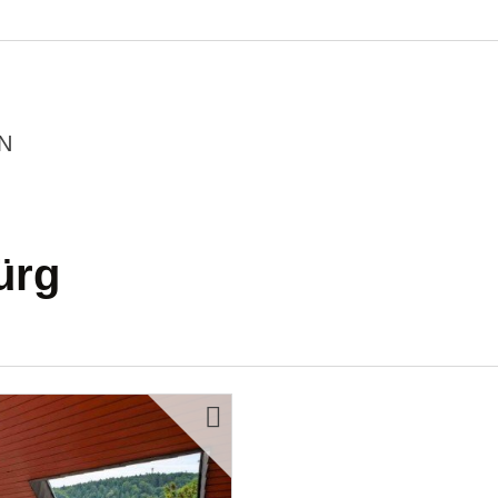
N
ürg